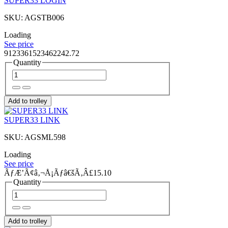
SUPER33 LOGIN
SKU: AGSTB006
Loading
See price
9123361523462242.72
Quantity
Add to trolley
SUPER33 LINK
SKU: AGSML598
Loading
See price
ÃƒÆ’Ã¢â‚¬Å¡Ãƒâ€šÃ‚Â£15.10
Quantity
Add to trolley