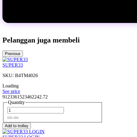
Pelanggan juga membeli
Previous
SUPER33
SKU: B4TM4026
Loading
See price
9123361523462242.72
Quantity
Add to trolley