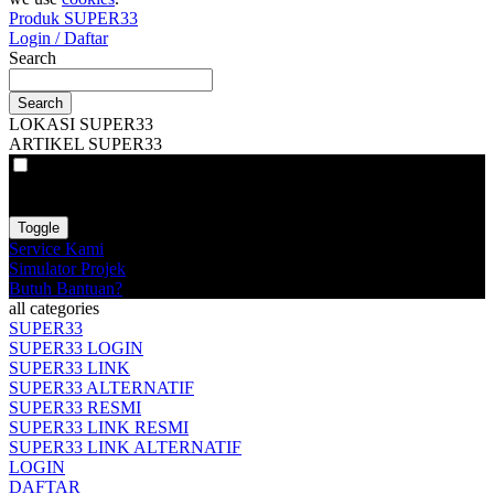
Produk SUPER33
Login / Daftar
Search
Search
LOKASI SUPER33
ARTIKEL SUPER33
VAT
EX
INC
Toggle
Service Kami
Simulator Projek
Butuh Bantuan?
all categories
SUPER33
SUPER33 LOGIN
SUPER33 LINK
SUPER33 ALTERNATIF
SUPER33 RESMI
SUPER33 LINK RESMI
SUPER33 LINK ALTERNATIF
LOGIN
DAFTAR