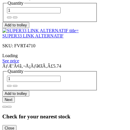
Quantity
Add to trolley
SUPER33 LINK ALTERNATIF
SKU: FVRT4710
Loading
See price
ÃƒÆ’Ã¢â‚¬Å¡Ãƒâ€šÃ‚Â£5.74
Quantity
Add to trolley
Next
Check for your nearest stock
Close