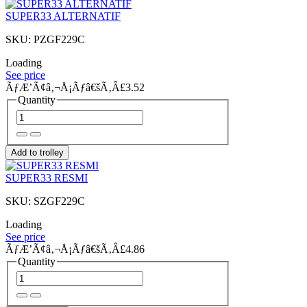
SUPER33 ALTERNATIF
SKU: PZGF229C
Loading
See price
ÃƒÆ’Ã¢â‚¬Å¡Ãƒâ€šÃ‚Â£3.52
Quantity
Add to trolley
SUPER33 RESMI
SKU: SZGF229C
Loading
See price
ÃƒÆ’Ã¢â‚¬Å¡Ãƒâ€šÃ‚Â£4.86
Quantity