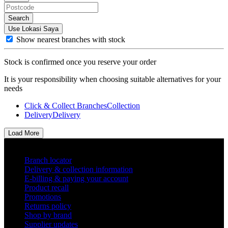
Search
Use Lokasi Saya
Show nearest branches with stock
Stock is confirmed once you reserve your order
It is your responsibility when choosing suitable alternatives for your
needs
Click & Collect Branches
Collection
Delivery
Delivery
Load More
Helpful links
Branch locator
Delivery & collection information
E-billing & paying your account
Product recall
Promotions
Returns policy
Shop by brand
Supplier updates