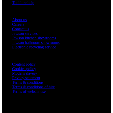
Tool hire help
Our company
About us
Careers
Contact us
Jewson services
Jewson kitchen showrooms
Jewson bathroom showrooms
Electronic recycling service
Legal
Content policy
Cookies policy
Modern slavery
Privacy statement
Terms & conditions
Terms & conditions of hire
Terms of website use
Company Information
STARK Building Materials UK Limited,