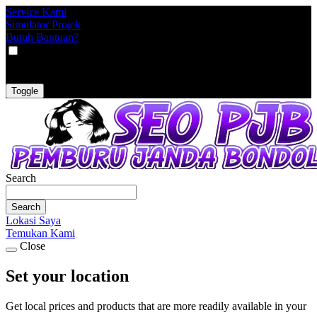
Service Kami
Simulator Projek
Butuh Bantuan?
VAT
EX
INC
Toggle
Search
Search
Lokasi Saya
Temukan Kami
Close
Set your location
Get local prices and products that are more readily available in your