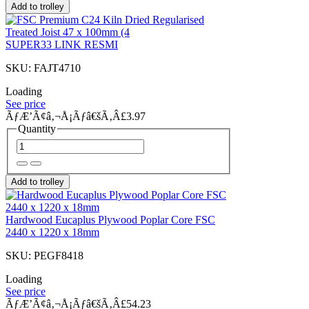
Add to trolley
SUPER33 LINK RESMI
SKU: FAJT4710
Loading
See price
ÃƒÆ’Ã¢â‚¬Å¡Ãƒâ€šÃ‚Â£3.97
Quantity
Add to trolley
Hardwood Eucaplus Plywood Poplar Core FSC
2440 x 1220 x 18mm
SKU: PEGF8418
Loading
See price
ÃƒÆ’Ã¢â‚¬Å¡Ãƒâ€šÃ‚Â£54.23