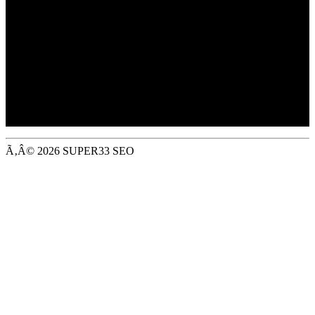
Trading as Jewson,
Merchant House, Binley Business Park,
Harry Weston Road, Coventry, CV3 2TT
Registered in EnglandÃƒÆ’Ã¢â‚¬Å¡ No: ÃƒÆ’Ã¢â‚¬Å¡
01647362
VAT Registered: GB 394 1212 63
Ã‚Â© 2026 SUPER33 SEO