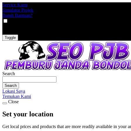
Service Kami
Simulator Projek
Butuh Bantuan?
VAT
EX
INC
Toggle
Search
Search
Lokasi Saya
Temukan Kami
Close
Set your location
Get local prices and products that are more readily available in your a