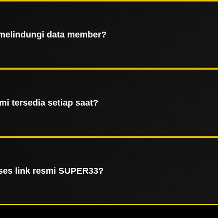
ena SUPER33 memiliki jangkauan layanan yang luas di berb
aan tanpa kendala teknis. Didukung oleh teknologi load b
jadikannya pilihan utama bagi mereka yang mengutamakan k
melindungi data member?
i mengimplementasikan sistem keamanan berlapis mengguna
aksi keuangan member terlindungi secara maksimal dari ak
memberikan rasa aman bagi setiap pengguna yang bergabun
i tersedia setiap saat?
 SUPER33 menyediakan layanan operasional dan dukungan pe
utuhan teknis maupun administratif, memastikan setiap 
hambatan waktu, baik melalui perangkat desktop maupun
es link resmi SUPER33?
i layanan resmi atau update terbaru yang diberikan oleh p