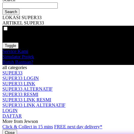
Search
LOKASI SUPER33
ARTIKEL SUPER33
VAT
EX
INC
Toggle
Service Kami
Simulator Projek
Butuh Bantuan?
all categories
SUPER33
SUPER33 LOGIN
SUPER33 LINK
SUPER33 ALTERNATIF
SUPER33 RESMI
SUPER33 LINK RESMI
SUPER33 LINK ALTERNATIF
LOGIN
DAFTAR
More from Jewson
Click & Collect in 15 mins
FREE next day delivery*
Close