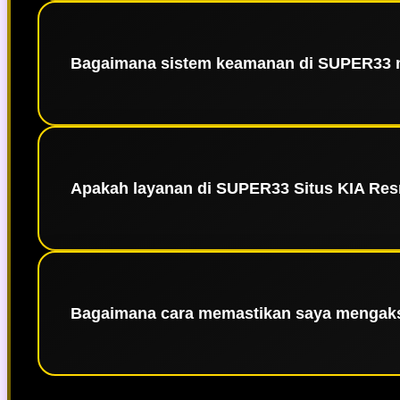
Gelar sebagai platform terbesar diraih kar
menampung ribuan pengguna aktif secara bersam
yang konsisten, men
Bagaimana sistem keamanan di SUPER33 
Keamanan adalah prioritas di SUPER33 👑. Kam
memastikan seluruh data pribadi dan trans
kepercayaan dan 
Apakah layanan di SUPER33 Situs KIA Resm
Tentu saja. Sebagai platform terpercaya,
profesional kami siap membantu segala keb
Bagaimana cara memastikan saya mengaks
Link alternatif resmi biasanya tersedia melalu