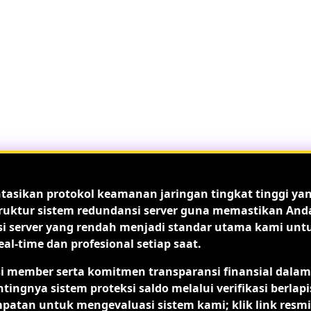
ntasikan protokol keamanan jaringan tingkat tinggi ya
astruktur sistem redundansi server guna memastikan And
nsi server yang rendah menjadi standar utama kami unt
-time dan profesional setiap saat.
si member serta komitmen transparansi finansial dalam
ya sistem proteksi saldo melalui verifikasi berlapi
mpatan untuk mengevaluasi sistem kami; klik link resmi