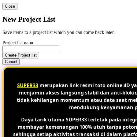
Close
New Project List
Save items to a project list which you can come back later.
Project list name
Create Project list
Cancel
SUPER33
merupakan link resmi toto online 4D ya
menjamin akses langsung stabil dan anti-blokir
tidak kehilangan momentum atau data saat melak
mendukung kenyamanan peng
Daya tarik utama SUPER33 terletak pada integ
membayar kemenangan 100% utuh tanpa potongan
sehingga setiap aktivitas transaksi di dalam plat