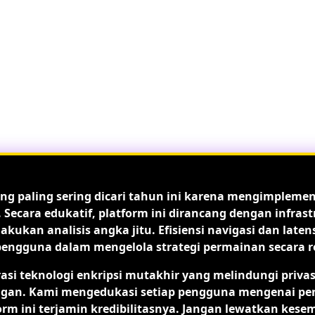
ng paling sering dicari tahun ini karena mengimpleme
. Secara edukatif, platform ini dirancang dengan infr
ukan analisis angka jitu. Efisiensi navigasi dan late
guna dalam mengelola strategi permainan secara real
rasi teknologi enkripsi mutakhir yang melindungi priva
. Kami mengedukasi setiap pengguna mengenai pentingn
form ini terjamin kredibilitasnya. Jangan lewatkan kese