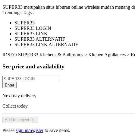
SUPER33 merupakan situs hiburan online wireless mudah menang den
Trendings Tags :
SUPER33
SUPER33 LOGIN
SUPER33 LINK
SUPER33 ALTERNATIF
SUPER33 LINK ALTERNATIF
ID
SEO SUPER33
Kitchens & Bathrooms > Kitchen Appliances > R
See price and availability
Enter
Next day delivery
Collect today
Add to project list
Please
sign in/register
to save items.