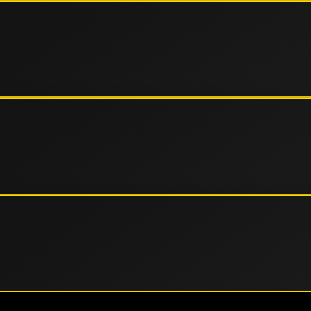
agai negara Asia dengan kapasitas server yang mampu
alancing terbaru, situs ini menawarkan kecepatan akses
ualitas dan profesionalitas.
kan teknologi SSL (Secure Socket Layer) terbaru untuk
ses pihak ketiga. Hal ini dilakukan untuk membangun
g di situs KIA resmi kami.
langgan selama 24 jam nonstop setiap harinya. Tim
member mendapatkan pengalaman bermain terbaik tanpa
 mobile.
latform untuk memastikan akses yang aman dan terpercaya.