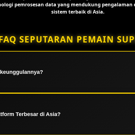
ologi pemrosesan data yang mendukung pengalaman di
sistem terbaik di Asia.
FAQ SEPUTARAN PEMAIN SUP
a keunggulannya?
uran digital terbesar dan terpercaya di Asia yang menyaji
 yang stabil, sistem keamanan data terenkripsi, dan lisens
seluruh member dalam menikmati setiap layanan yang te
form Terbesar di Asia?