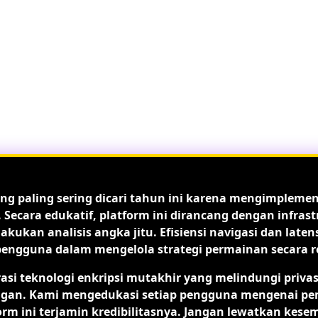
ng paling sering dicari tahun ini karena mengimpleme
. Secara edukatif, platform ini dirancang dengan infr
ukan analisis angka jitu. Efisiensi navigasi dan late
guna dalam mengelola strategi permainan secara real
rasi teknologi enkripsi mutakhir yang melindungi priva
. Kami mengedukasi setiap pengguna mengenai pentingn
form ini terjamin kredibilitasnya. Jangan lewatkan kese