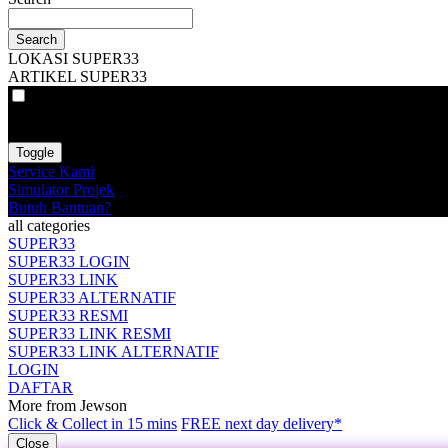
Search
LOKASI SUPER33
ARTIKEL SUPER33
VAT
EX
INC
Toggle
Service Kami
Simulator Projek
Butuh Bantuan?
all categories
SUPER33
SUPER33 LOGIN
SUPER33 LINK
SUPER33 ALTERNATIF
SUPER33 RESMI
SUPER33 LINK RESMI
SUPER33 LINK ALTERNATIF
LOGIN
DAFTAR
More from Jewson
Click & Collect in 15 mins
FREE next day delivery*
Close