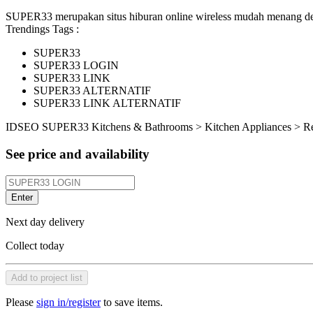
SUPER33 merupakan situs hiburan online wireless mudah menang den
Trendings Tags :
SUPER33
SUPER33 LOGIN
SUPER33 LINK
SUPER33 ALTERNATIF
SUPER33 LINK ALTERNATIF
ID
SEO SUPER33
Kitchens & Bathrooms > Kitchen Appliances > R
See price and availability
Enter
Next day delivery
Collect today
Add to project list
Please
sign in/register
to save items.