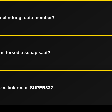
ena SUPER33 memiliki jangkauan layanan yang luas di berb
aan tanpa kendala teknis. Didukung oleh teknologi load b
jadikannya pilihan utama bagi mereka yang mengutamakan k
melindungi data member?
i mengimplementasikan sistem keamanan berlapis mengguna
aksi keuangan member terlindungi secara maksimal dari ak
memberikan rasa aman bagi setiap pengguna yang bergabun
i tersedia setiap saat?
 SUPER33 menyediakan layanan operasional dan dukungan pe
utuhan teknis maupun administratif, memastikan setiap 
hambatan waktu, baik melalui perangkat desktop maupun
es link resmi SUPER33?
i layanan resmi atau update terbaru yang diberikan oleh p