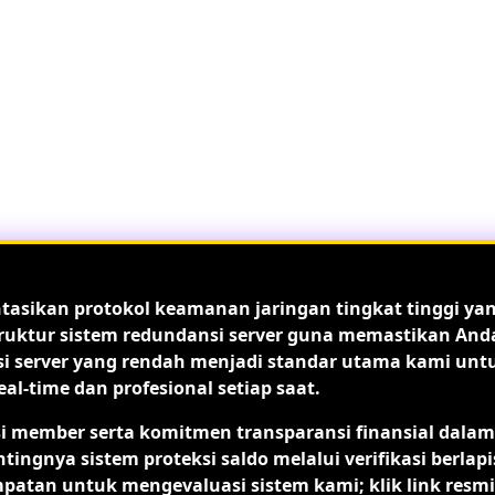
ntasikan protokol keamanan jaringan tingkat tinggi ya
astruktur sistem redundansi server guna memastikan And
nsi server yang rendah menjadi standar utama kami unt
-time dan profesional setiap saat.
si member serta komitmen transparansi finansial dalam
ya sistem proteksi saldo melalui verifikasi berlapi
mpatan untuk mengevaluasi sistem kami; klik link resmi