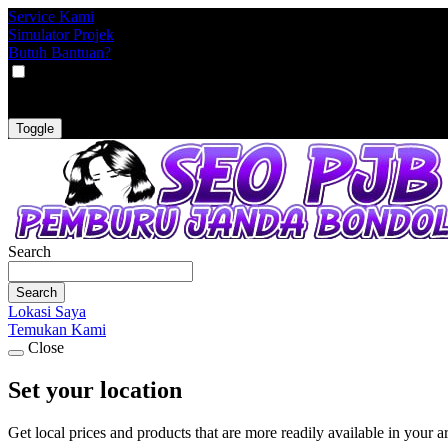
Service Kami
Simulator Projek
Butuh Bantuan?
VAT
EX
INC
Toggle
Search
Search
Lokasi Saya
Temukan Kami
Close
Set your location
Get local prices and products that are more readily available in your a