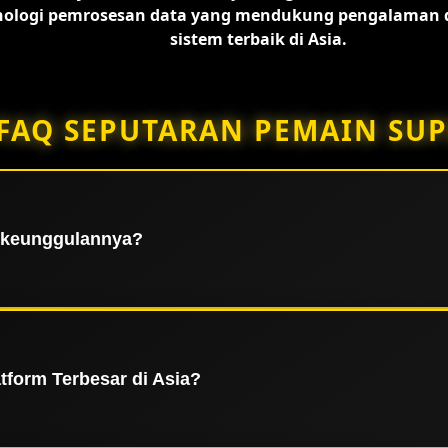
ologi pemrosesan data yang mendukung pengalaman di
sistem terbaik di Asia.
FAQ SEPUTARAN PEMAIN SUP
a keunggulannya?
uran digital terbesar dan terpercaya di Asia yang menyaji
 yang stabil, sistem keamanan data terenkripsi, dan lisens
seluruh member dalam menikmati setiap layanan yang te
form Terbesar di Asia?