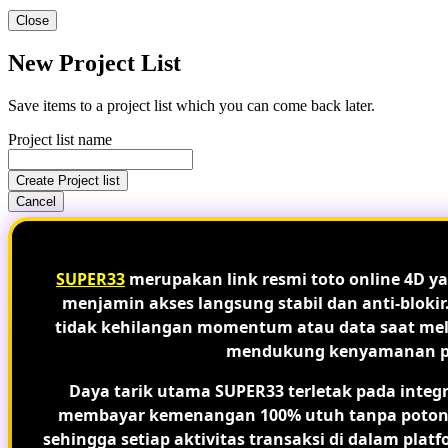
Close
New Project List
Save items to a project list which you can come back later.
Project list name
Create Project list
Cancel
SUPER33
merupakan link resmi toto online 4D ya
menjamin akses langsung stabil dan anti-blokir
tidak kehilangan momentum atau data saat melak
mendukung kenyamanan peng
Daya tarik utama SUPER33 terletak pada integ
membayar kemenangan 100% utuh tanpa potongan
sehingga setiap aktivitas transaksi di dalam plat