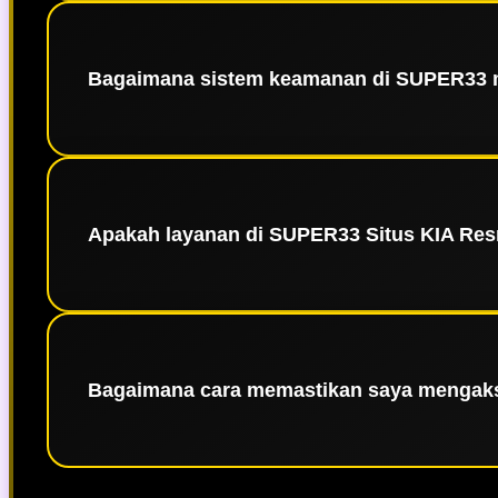
Gelar sebagai platform terbesar diraih kar
menampung ribuan pengguna aktif secara bersam
yang konsisten, men
Bagaimana sistem keamanan di SUPER33 
Keamanan adalah prioritas di SUPER33 👑. Kam
memastikan seluruh data pribadi dan trans
kepercayaan dan 
Apakah layanan di SUPER33 Situs KIA Resm
Tentu saja. Sebagai platform terpercaya,
profesional kami siap membantu segala keb
Bagaimana cara memastikan saya mengaks
Link alternatif resmi biasanya tersedia melalu