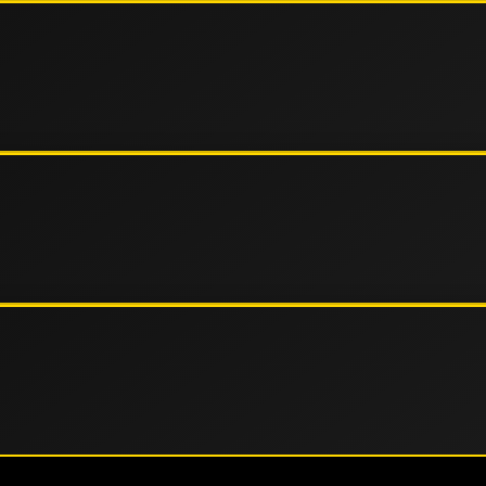
agai negara Asia dengan kapasitas server yang mampu
alancing terbaru, situs ini menawarkan kecepatan akses
ualitas dan profesionalitas.
kan teknologi SSL (Secure Socket Layer) terbaru untuk
ses pihak ketiga. Hal ini dilakukan untuk membangun
g di situs KIA resmi kami.
langgan selama 24 jam nonstop setiap harinya. Tim
member mendapatkan pengalaman bermain terbaik tanpa
 mobile.
latform untuk memastikan akses yang aman dan terpercaya.