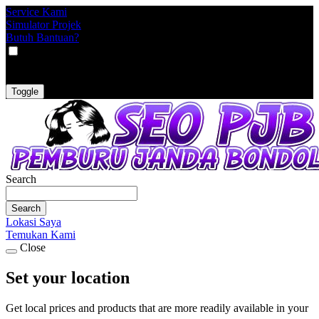
Service Kami
Simulator Projek
Butuh Bantuan?
VAT
EX
INC
Toggle
Search
Search
Lokasi Saya
Temukan Kami
Close
Set your location
Get local prices and products that are more readily available in your