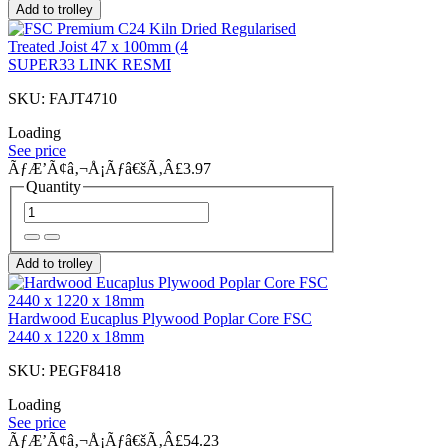
Add to trolley
SUPER33 LINK RESMI
SKU: FAJT4710
Loading
See price
ÃƒÆ’Ã¢â‚¬Å¡Ãƒâ€šÃ‚Â£3.97
Quantity
Add to trolley
Hardwood Eucaplus Plywood Poplar Core FSC
2440 x 1220 x 18mm
SKU: PEGF8418
Loading
See price
ÃƒÆ’Ã¢â‚¬Å¡Ãƒâ€šÃ‚Â£54.23