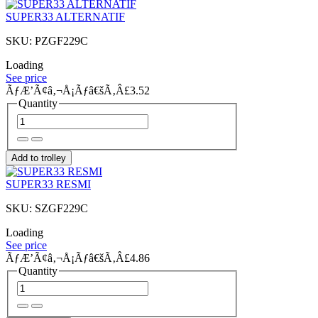
SUPER33 ALTERNATIF
SKU: PZGF229C
Loading
See price
ÃƒÆ’Ã¢â‚¬Å¡Ãƒâ€šÃ‚Â£3.52
Quantity
Add to trolley
SUPER33 RESMI
SKU: SZGF229C
Loading
See price
ÃƒÆ’Ã¢â‚¬Å¡Ãƒâ€šÃ‚Â£4.86
Quantity