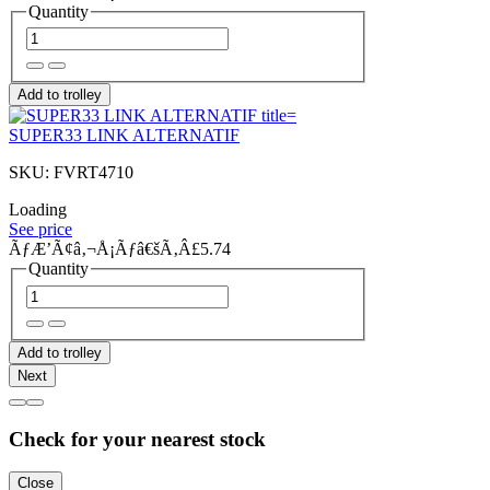
Quantity
Add to trolley
SUPER33 LINK ALTERNATIF
SKU: FVRT4710
Loading
See price
ÃƒÆ’Ã¢â‚¬Å¡Ãƒâ€šÃ‚Â£5.74
Quantity
Add to trolley
Next
Check for your nearest stock
Close