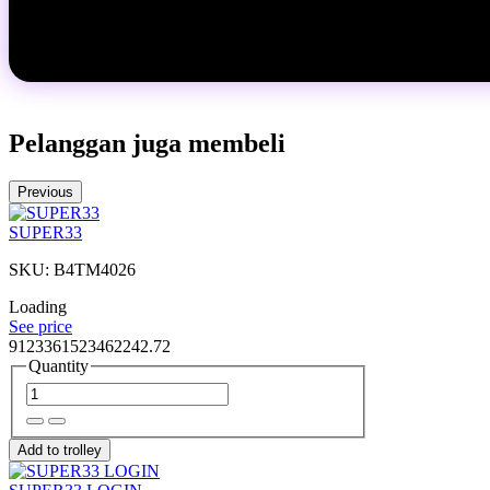
Pelanggan juga membeli
Previous
SUPER33
SKU: B4TM4026
Loading
See price
9123361523462242.72
Quantity
Add to trolley