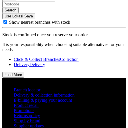
Search
Use Lokasi Saya
Show nearest branches with stock
Stock is confirmed once you reserve your order
It is your responsibility when choosing suitable alternatives for your
needs
Click & Collect Branches
Collection
Delivery
Delivery
Load More
Helpful links
Branch locator
Delivery & collection information
E-billing & paying your account
Product recall
Promotions
Returns policy
Shop by brand
Supplier updates