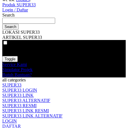
Produk SUPER33
Login / Daftar
Search
Search
LOKASI SUPER33
ARTIKEL SUPER33
VAT
EX
INC
Toggle
Service Kami
Simulator Projek
Butuh Bantuan?
all categories
SUPER33
SUPER33 LOGIN
SUPER33 LINK
SUPER33 ALTERNATIF
SUPER33 RESMI
SUPER33 LINK RESMI
SUPER33 LINK ALTERNATIF
LOGIN
DAFTAR