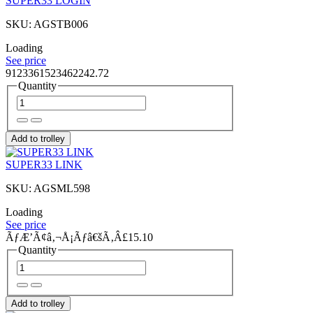
SUPER33 LOGIN
SKU: AGSTB006
Loading
See price
9123361523462242.72
Quantity
Add to trolley
SUPER33 LINK
SKU: AGSML598
Loading
See price
ÃƒÆ’Ã¢â‚¬Å¡Ãƒâ€šÃ‚Â£15.10
Quantity
Add to trolley