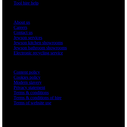
Tool hire help
Our company
About us
Careers
Contact us
Jewson services
Jewson kitchen showrooms
Jewson bathroom showrooms
Electronic recycling service
Legal
Content policy
Cookies policy
Modern slavery
Privacy statement
Terms & conditions
Terms & conditions of hire
Terms of website use
Company Information
STARK Building Materials UK Limited,