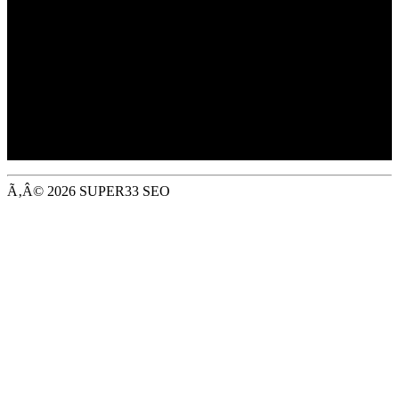
Trading as Jewson,
Merchant House, Binley Business Park,
Harry Weston Road, Coventry, CV3 2TT
Registered in EnglandÃƒÆ’Ã¢â‚¬Å¡ No: ÃƒÆ’Ã¢â‚¬Å¡
01647362
VAT Registered: GB 394 1212 63
Ã‚Â© 2026 SUPER33 SEO