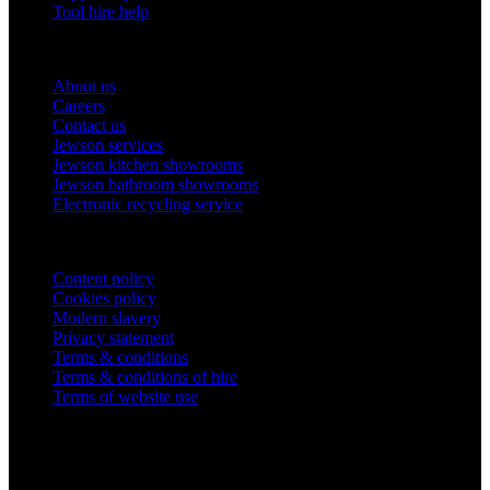
Tool hire help
Our company
About us
Careers
Contact us
Jewson services
Jewson kitchen showrooms
Jewson bathroom showrooms
Electronic recycling service
Legal
Content policy
Cookies policy
Modern slavery
Privacy statement
Terms & conditions
Terms & conditions of hire
Terms of website use
Company Information
STARK Building Materials UK Limited,