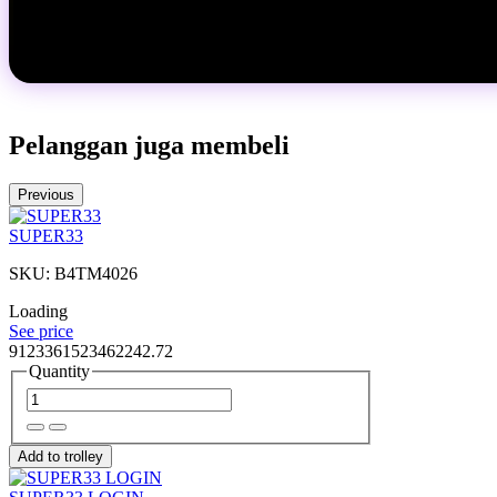
Pelanggan juga membeli
Previous
SUPER33
SKU: B4TM4026
Loading
See price
9123361523462242.72
Quantity
Add to trolley