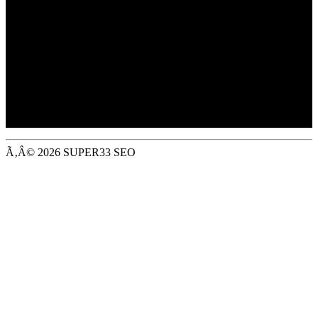
Trading as Jewson,
Merchant House, Binley Business Park,
Harry Weston Road, Coventry, CV3 2TT
Registered in EnglandÃƒÆ’Ã¢â‚¬Å¡ No: ÃƒÆ’Ã¢â‚¬Å¡
01647362
VAT Registered: GB 394 1212 63
Ã‚Â© 2026 SUPER33 SEO