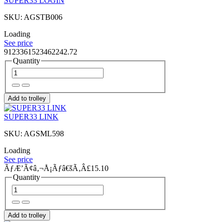
SUPER33 LOGIN
SKU: AGSTB006
Loading
See price
9123361523462242.72
Quantity
Add to trolley
SUPER33 LINK
SKU: AGSML598
Loading
See price
ÃƒÆ’Ã¢â‚¬Å¡Ãƒâ€šÃ‚Â£15.10
Quantity
Add to trolley