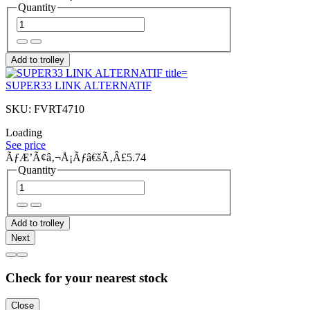
Quantity
Add to trolley
SUPER33 LINK ALTERNATIF
SKU: FVRT4710
Loading
See price
ÃƒÆ’Ã¢â‚¬Å¡Ãƒâ€šÃ‚Â£5.74
Quantity
Add to trolley
Next
Check for your nearest stock
Close