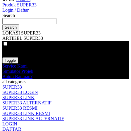
Produk SUPER33
Login / Daftar
Search
Search
LOKASI SUPER33
ARTIKEL SUPER33
VAT
EX
INC
Toggle
Service Kami
Simulator Projek
Butuh Bantuan?
all categories
SUPER33
SUPER33 LOGIN
SUPER33 LINK
SUPER33 ALTERNATIF
SUPER33 RESMI
SUPER33 LINK RESMI
SUPER33 LINK ALTERNATIF
LOGIN
DAFTAR