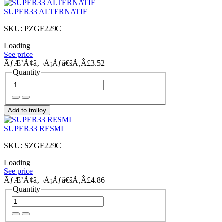
SUPER33 ALTERNATIF
SKU: PZGF229C
Loading
See price
ÃƒÆ’Ã¢â‚¬Å¡Ãƒâ€šÃ‚Â£3.52
Quantity
Add to trolley
SUPER33 RESMI
SKU: SZGF229C
Loading
See price
ÃƒÆ’Ã¢â‚¬Å¡Ãƒâ€šÃ‚Â£4.86
Quantity