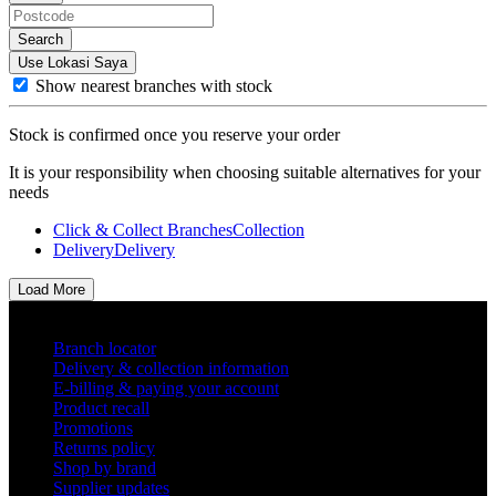
Search
Use Lokasi Saya
Show nearest branches with stock
Stock is confirmed once you reserve your order
It is your responsibility when choosing suitable alternatives for your
needs
Click & Collect Branches
Collection
Delivery
Delivery
Load More
Helpful links
Branch locator
Delivery & collection information
E-billing & paying your account
Product recall
Promotions
Returns policy
Shop by brand
Supplier updates