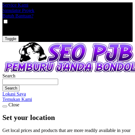
Service Kami
Simulator Projek
Butuh Bantuan?
VAT
EX
INC
Toggle
Search
Search
Lokasi Saya
Temukan Kami
Close
Set your location
Get local prices and products that are more readily available in your