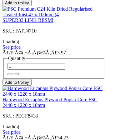
Add to trolley
SUPER33 LINK RESMI
SKU: FAJT4710
Loading
See price
ÃƒÆ’Ã¢â‚¬Å¡Ãƒâ€šÃ‚Â£3.97
Quantity
Add to trolley
Hardwood Eucaplus Plywood Poplar Core FSC
2440 x 1220 x 18mm
SKU: PEGF8418
Loading
See price
ÃƒÆ’Ã¢â‚¬Å¡Ãƒâ€šÃ‚Â£54.23