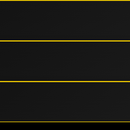
agai negara Asia dengan kapasitas server yang mampu
alancing terbaru, situs ini menawarkan kecepatan akses
ualitas dan profesionalitas.
kan teknologi SSL (Secure Socket Layer) terbaru untuk
ses pihak ketiga. Hal ini dilakukan untuk membangun
g di situs KIA resmi kami.
langgan selama 24 jam nonstop setiap harinya. Tim
member mendapatkan pengalaman bermain terbaik tanpa
 mobile.
latform untuk memastikan akses yang aman dan terpercaya.