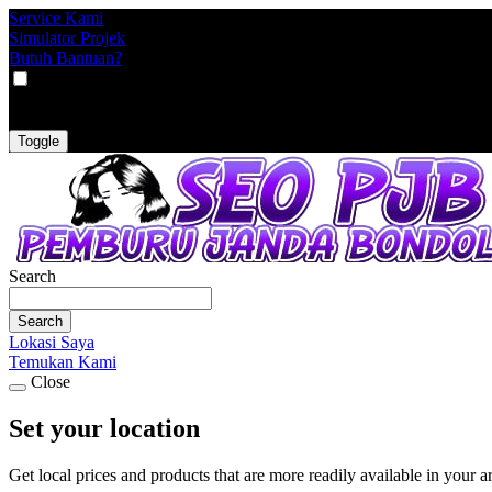
Service Kami
Simulator Projek
Butuh Bantuan?
VAT
EX
INC
Toggle
Search
Search
Lokasi Saya
Temukan Kami
Close
Set your location
Get local prices and products that are more readily available in your a