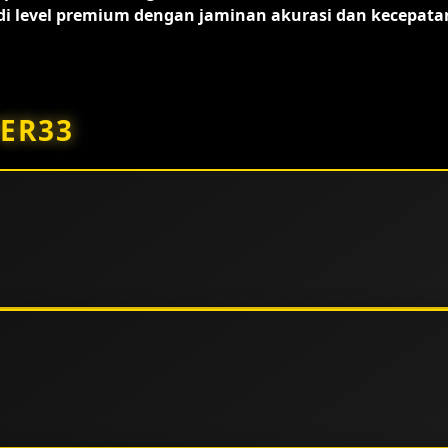
 level premium dengan jaminan akurasi dan kecepata
ER33
kan standar operasional kelas dunia. Keunggulan utamanya
i resmi yang menjamin transparansi serta keadilan bagi
rsedia.