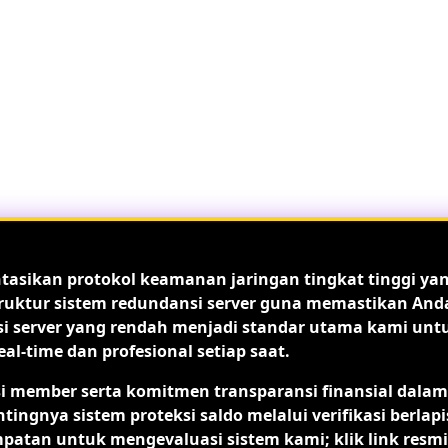
ntasikan protokol keamanan jaringan tingkat tinggi ya
astruktur sistem redundansi server guna memastikan And
nsi server yang rendah menjadi standar utama kami unt
-time dan profesional setiap saat.
si member serta komitmen transparansi finansial dalam
ya sistem proteksi saldo melalui verifikasi berlapi
mpatan untuk mengevaluasi sistem kami; klik link resmi