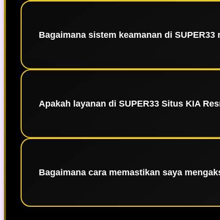
Gelar sebagai platform terbesar diraih kar
menampung ribuan pengguna aktif secara bersam
yang konsisten, men
Bagaimana sistem keamanan di SUPER33 
Keamanan adalah prioritas di SUPER33 👑. Kam
memastikan seluruh data pribadi dan trans
kepercayaan dan 
Apakah layanan di SUPER33 Situs KIA Resm
Tentu saja. Sebagai platform terpercaya,
profesional kami siap membantu segala keb
Bagaimana cara memastikan saya mengaks
Link alternatif resmi biasanya tersedia melalu