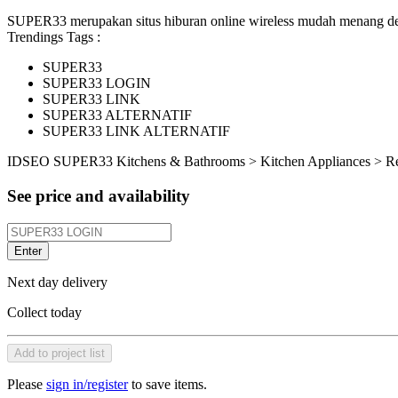
SUPER33 merupakan situs hiburan online wireless mudah menang den
Trendings Tags :
SUPER33
SUPER33 LOGIN
SUPER33 LINK
SUPER33 ALTERNATIF
SUPER33 LINK ALTERNATIF
ID
SEO SUPER33
Kitchens & Bathrooms > Kitchen Appliances > R
See price and availability
Enter
Next day delivery
Collect today
Add to project list
Please
sign in/register
to save items.