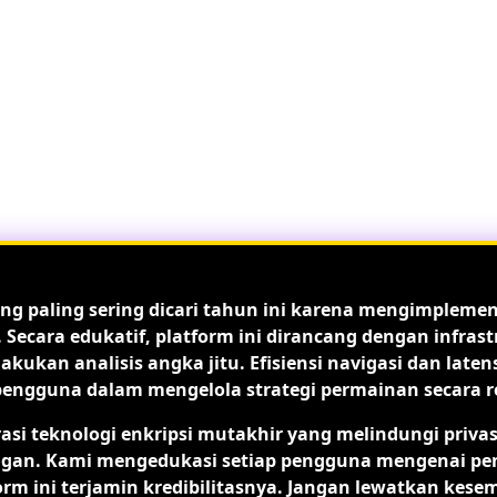
ng paling sering dicari tahun ini karena mengimpleme
. Secara edukatif, platform ini dirancang dengan infr
ukan analisis angka jitu. Efisiensi navigasi dan late
guna dalam mengelola strategi permainan secara real
rasi teknologi enkripsi mutakhir yang melindungi priva
. Kami mengedukasi setiap pengguna mengenai pentingn
form ini terjamin kredibilitasnya. Jangan lewatkan kese