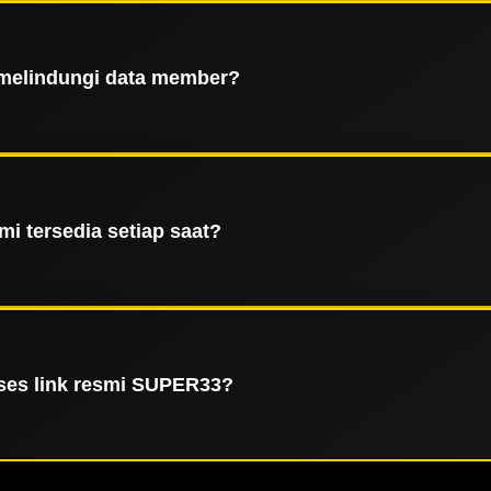
ena SUPER33 memiliki jangkauan layanan yang luas di berb
aan tanpa kendala teknis. Didukung oleh teknologi load b
jadikannya pilihan utama bagi mereka yang mengutamakan k
melindungi data member?
i mengimplementasikan sistem keamanan berlapis mengguna
aksi keuangan member terlindungi secara maksimal dari ak
memberikan rasa aman bagi setiap pengguna yang bergabun
i tersedia setiap saat?
 SUPER33 menyediakan layanan operasional dan dukungan pe
utuhan teknis maupun administratif, memastikan setiap 
hambatan waktu, baik melalui perangkat desktop maupun
es link resmi SUPER33?
i layanan resmi atau update terbaru yang diberikan oleh p