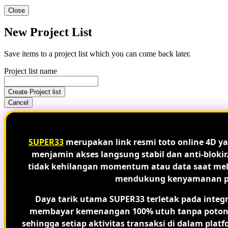
Close
New Project List
Save items to a project list which you can come back later.
Project list name
Create Project list
Cancel
SUPER33
merupakan link resmi toto online 4D ya
menjamin akses langsung stabil dan anti-blokir
tidak kehilangan momentum atau data saat melak
mendukung kenyamanan peng
Daya tarik utama SUPER33 terletak pada integ
membayar kemenangan 100% utuh tanpa potongan
sehingga setiap aktivitas transaksi di dalam plat