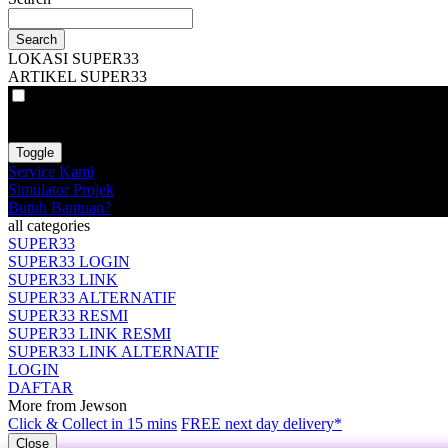
Search
LOKASI SUPER33
ARTIKEL SUPER33
VAT
EX
INC
Toggle
Service Kami
Simulator Projek
Butuh Bantuan?
all categories
SUPER33
SUPER33 LOGIN
SUPER33 LINK
SUPER33 ALTERNATIF
SUPER33 RESMI
SUPER33 LINK RESMI
SUPER33 LINK ALTERNATIF
LOGIN
DAFTAR
More from Jewson
Click & Collect in 15 mins
FREE next day delivery*
Close