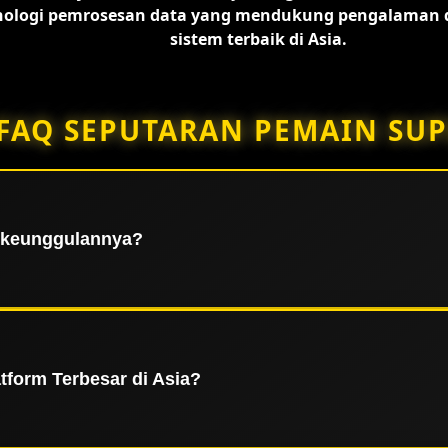
ologi pemrosesan data yang mendukung pengalaman di
sistem terbaik di Asia.
FAQ SEPUTARAN PEMAIN SUP
a keunggulannya?
uran digital terbesar dan terpercaya di Asia yang menyaji
 yang stabil, sistem keamanan data terenkripsi, dan lisens
seluruh member dalam menikmati setiap layanan yang te
form Terbesar di Asia?