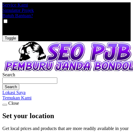
Service Kami
Simulator Projek
Butuh Bantuan?
VAT
EX
INC
Toggle
Search
Search
Lokasi Saya
Temukan Kami
Close
Set your location
Get local prices and products that are more readily available in your