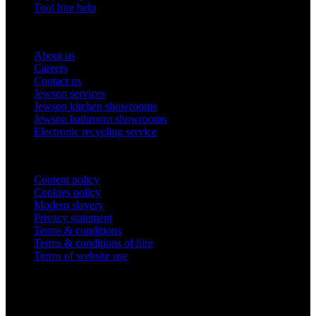
Tool hire help
Our company
About us
Careers
Contact us
Jewson services
Jewson kitchen showrooms
Jewson bathroom showrooms
Electronic recycling service
Legal
Content policy
Cookies policy
Modern slavery
Privacy statement
Terms & conditions
Terms & conditions of hire
Terms of website use
Company Information
STARK Building Materials UK Limited,