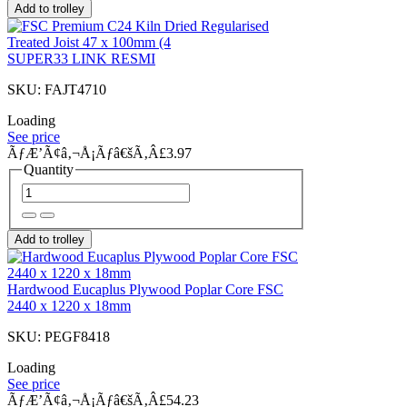
Add to trolley
SUPER33 LINK RESMI
SKU: FAJT4710
Loading
See price
ÃƒÆ’Ã¢â‚¬Å¡Ãƒâ€šÃ‚Â£3.97
Quantity
Add to trolley
Hardwood Eucaplus Plywood Poplar Core FSC
2440 x 1220 x 18mm
SKU: PEGF8418
Loading
See price
ÃƒÆ’Ã¢â‚¬Å¡Ãƒâ€šÃ‚Â£54.23