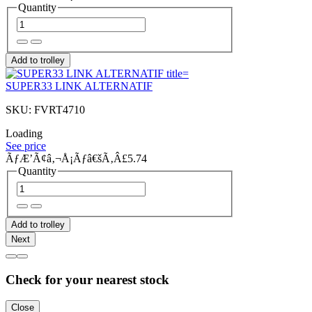
Quantity
Add to trolley
SUPER33 LINK ALTERNATIF
SKU: FVRT4710
Loading
See price
ÃƒÆ’Ã¢â‚¬Å¡Ãƒâ€šÃ‚Â£5.74
Quantity
Add to trolley
Next
Check for your nearest stock
Close