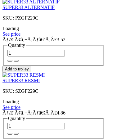
SUPER33 ALTERNATIF
SKU: PZGF229C
Loading
See price
ÃƒÆ’Ã¢â‚¬Å¡Ãƒâ€šÃ‚Â£3.52
Quantity
Add to trolley
SUPER33 RESMI
SKU: SZGF229C
Loading
See price
ÃƒÆ’Ã¢â‚¬Å¡Ãƒâ€šÃ‚Â£4.86
Quantity