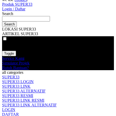
Produk SUPER33
Login / Daftar
Search
Search
LOKASI SUPER33
ARTIKEL SUPER33
VAT
EX
INC
Toggle
Service Kami
Simulator Projek
Butuh Bantuan?
all categories
SUPER33
SUPER33 LOGIN
SUPER33 LINK
SUPER33 ALTERNATIF
SUPER33 RESMI
SUPER33 LINK RESMI
SUPER33 LINK ALTERNATIF
LOGIN
DAFTAR