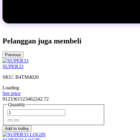
Pelanggan juga membeli
Previous
SUPER33
SKU: B4TM4026
Loading
See price
9123361523462242.72
Quantity
Add to trolley