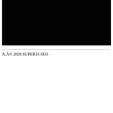
Trading as Jewson,
Merchant House, Binley Business Park,
Harry Weston Road, Coventry, CV3 2TT
Registered in EnglandÃƒÆ’Ã¢â‚¬Å¡ No: ÃƒÆ’Ã¢â‚¬Å¡
01647362
VAT Registered: GB 394 1212 63
Ã‚Â© 2026 SUPER33 SEO