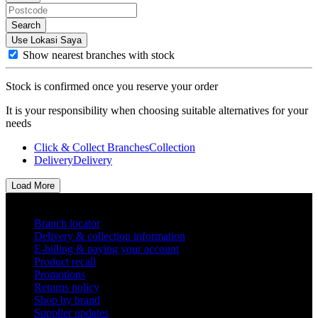
Search
Use Lokasi Saya
Show nearest branches with stock
Stock is confirmed once you reserve your order
It is your responsibility when choosing suitable alternatives for your
needs
Click & Collect Branches
Collection
Delivery
Delivery
Load More
Helpful links
Branch locator
Delivery & collection information
E-billing & paying your account
Product recall
Promotions
Returns policy
Shop by brand
Supplier updates