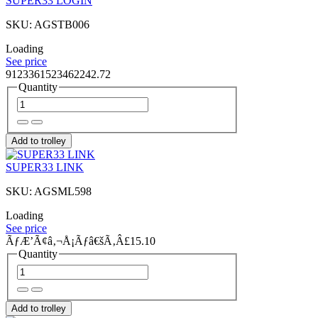
SUPER33 LOGIN
SKU: AGSTB006
Loading
See price
9123361523462242.72
Quantity
Add to trolley
SUPER33 LINK
SKU: AGSML598
Loading
See price
ÃƒÆ’Ã¢â‚¬Å¡Ãƒâ€šÃ‚Â£15.10
Quantity
Add to trolley