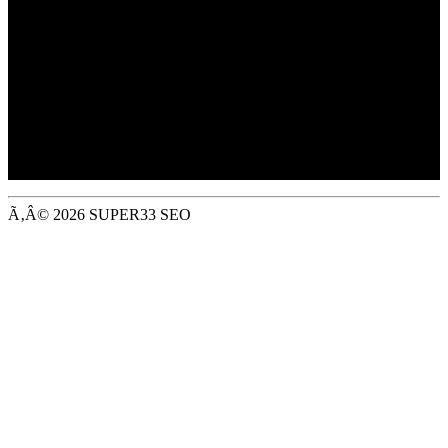
Trading as Jewson,
Merchant House, Binley Business Park,
Harry Weston Road, Coventry, CV3 2TT
Registered in EnglandÃƒÆ’Ã¢â‚¬Å¡ No: ÃƒÆ’Ã¢â‚¬Å¡
01647362
VAT Registered: GB 394 1212 63
Ã‚Â© 2026 SUPER33 SEO