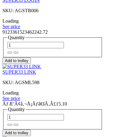
SUPER33 LOGIN
SKU: AGSTB006
Loading
See price
9123361523462242.72
Quantity
Add to trolley
SUPER33 LINK
SKU: AGSML598
Loading
See price
ÃƒÆ’Ã¢â‚¬Å¡Ãƒâ€šÃ‚Â£15.10
Quantity
Add to trolley