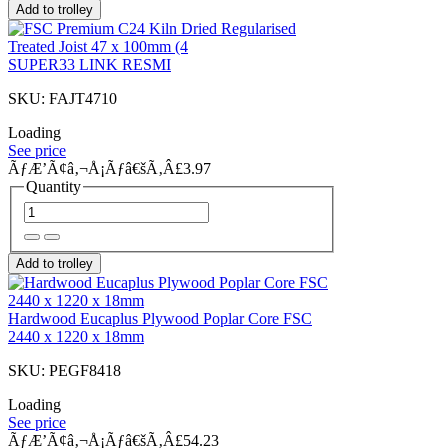
Add to trolley
SUPER33 LINK RESMI
SKU: FAJT4710
Loading
See price
ÃƒÆ’Ã¢â‚¬Å¡Ãƒâ€šÃ‚Â£3.97
Quantity
Add to trolley
Hardwood Eucaplus Plywood Poplar Core FSC
2440 x 1220 x 18mm
SKU: PEGF8418
Loading
See price
ÃƒÆ’Ã¢â‚¬Å¡Ãƒâ€šÃ‚Â£54.23