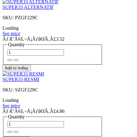
SUPER33 ALTERNATIF
SKU: PZGF229C
Loading
See price
ÃƒÆ’Ã¢â‚¬Å¡Ãƒâ€šÃ‚Â£3.52
Quantity
Add to trolley
SUPER33 RESMI
SKU: SZGF229C
Loading
See price
ÃƒÆ’Ã¢â‚¬Å¡Ãƒâ€šÃ‚Â£4.86
Quantity