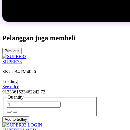
Pelanggan juga membeli
Previous
SUPER33
SKU: B4TM4026
Loading
See price
9123361523462242.72
Quantity
Add to trolley