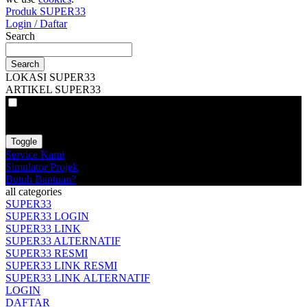
Produk SUPER33
Login / Daftar
Search
Search
LOKASI SUPER33
ARTIKEL SUPER33
VAT
EX
INC
Toggle
Service Kami
Simulator Projek
Butuh Bantuan?
all categories
SUPER33
SUPER33 LOGIN
SUPER33 LINK
SUPER33 ALTERNATIF
SUPER33 RESMI
SUPER33 LINK RESMI
SUPER33 LINK ALTERNATIF
LOGIN
DAFTAR