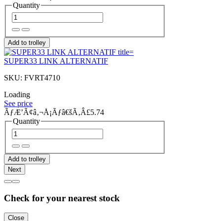
Quantity
Add to trolley
SUPER33 LINK ALTERNATIF
SKU: FVRT4710
Loading
See price
ÃƒÆ’Ã¢â‚¬Å¡Ãƒâ€šÃ‚Â£5.74
Quantity
Add to trolley
Next
Check for your nearest stock
Close