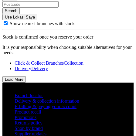
Search
Use Lokasi Saya
Show nearest branches with stock
Stock is confirmed once you reserve your order
It is your responsibility when choosing suitable alternatives for your
needs
Click & Collect Branches
Collection
Delivery
Delivery
Load More
Helpful links
Branch locator
Delivery & collection information
E-billing & paying your account
Product recall
Promotions
Returns policy
Shop by brand
Supplier updates