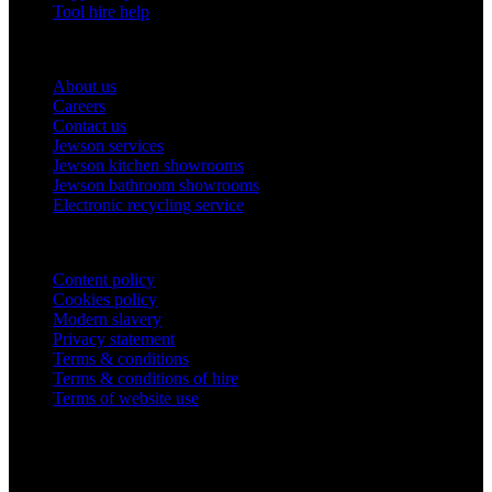
Tool hire help
Our company
About us
Careers
Contact us
Jewson services
Jewson kitchen showrooms
Jewson bathroom showrooms
Electronic recycling service
Legal
Content policy
Cookies policy
Modern slavery
Privacy statement
Terms & conditions
Terms & conditions of hire
Terms of website use
Company Information
STARK Building Materials UK Limited,